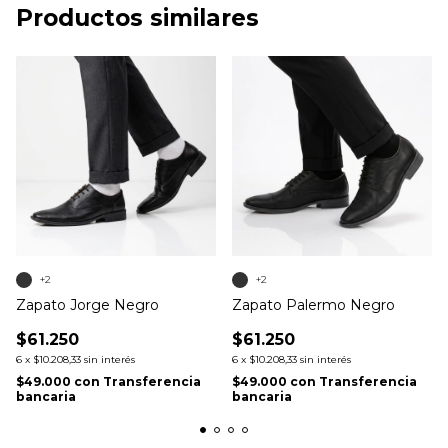
Productos similares
+2
+2
Zapato Jorge Negro
Zapato Palermo Negro
$61.250
$61.250
6
x
$10.208,33
sin interés
6
x
$10.208,33
sin interés
$49.000
con
Transferencia
$49.000
con
Transferencia
bancaria
bancaria