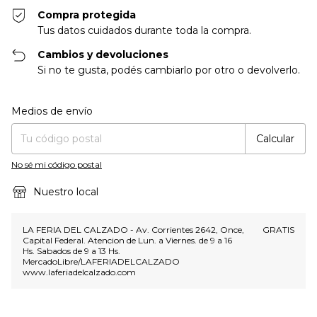
Compra protegida
Tus datos cuidados durante toda la compra.
Cambios y devoluciones
Si no te gusta, podés cambiarlo por otro o devolverlo.
Entregas para el CP:
Cambiar CP
Medios de envío
Calcular
No sé mi código postal
Nuestro local
LA FERIA DEL CALZADO - Av. Corrientes 2642, Once,
GRATIS
Capital Federal. Atencion de Lun. a Viernes. de 9 a 16
Hs. Sabados de 9 a 13 Hs.
MercadoLibre/LAFERIADELCALZADO
www.laferiadelcalzado.com