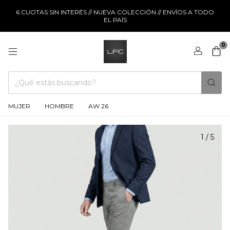
6 CUOTAS SIN INTERÉS // NUEVA COLECCIÓN // ENVÍOS A TODO
EL PAÍS
0
MUJER
HOMBRE
AW 26
1
/
5