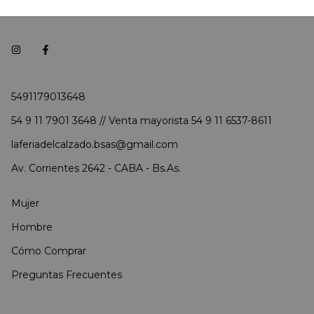
5491179013648
54 9 11 7901 3648 // Venta mayorista 54 9 11 6537-8611
laferiadelcalzado.bsas@gmail.com
Av. Corrientes 2642 - CABA - Bs.As.
Mujer
Hombre
Cómo Comprar
Preguntas Frecuentes