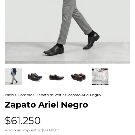
Inicio
>
Hombre
>
Zapato de Vestir
>
Zapato Ariel Negro
Zapato Ariel Negro
$61.250
Precio sin impuestos
$50.619,83