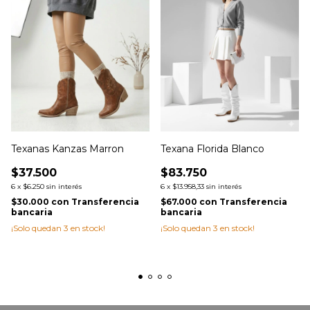
Texanas Kanzas Marron
Texana Florida Blanco
$37.500
$83.750
6
x
$6.250
sin interés
6
x
$13.958,33
sin interés
$30.000
con
Transferencia
$67.000
con
Transferencia
bancaria
bancaria
¡Solo quedan
3
en stock!
¡Solo quedan
3
en stock!