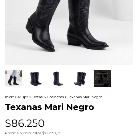
Inicio
>
Mujer
>
Botas & Botinetas
>
Texanas Mari Negro
Texanas Mari Negro
$86.250
Precio sin impuestos
$71.280,99