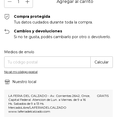
Compra protegida
Tus datos cuidados durante toda la compra.
Cambios y devoluciones
Si no te gusta, podés cambiarlo por otro o devolverlo.
Entregas para el CP:
Cambiar CP
Medios de envío
Calcular
No sé mi código postal
Nuestro local
LA FERIA DEL CALZADO - Av. Corrientes 2642, Once,
GRATIS
Capital Federal. Atencion de Lun. a Viernes. de 9 a 16
Hs. Sabados de 9 a 13 Hs.
MercadoLibre/LAFERIADELCALZADO
www.laferiadelcalzado.com