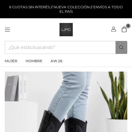
6 CUOTAS SIN INTERÉS // NUEVA COLECCIÓN // ENVÍOS A TODO
EL PAÍS
0
MUJER
HOMBRE
AW 26
1
/
5