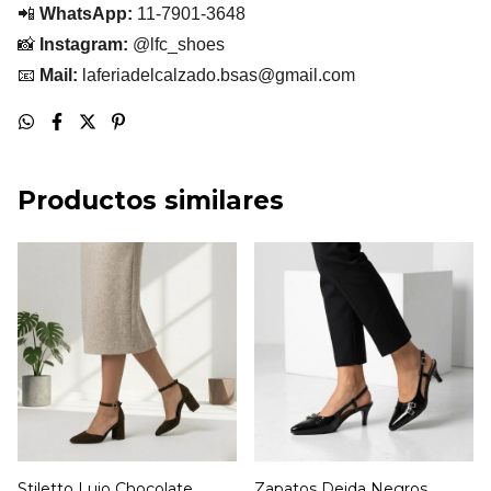
📲
WhatsApp:
11-7901-3648
📸
Instagram:
@lfc_shoes
📧
Mail:
laferiadelcalzado.bsas@gmail.com
Productos similares
Stiletto Lujo Chocolate
Zapatos Deida Negros