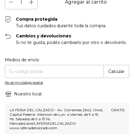
Compra protegida
Tus datos cuidados durante toda la compra.
Cambios y devoluciones
Si no te gusta, podés cambiarlo por otro o devolverlo.
Entregas para el CP:
Cambiar CP
Medios de envío
Calcular
No sé mi código postal
Nuestro local
LA FERIA DEL CALZADO - Av. Corrientes 2642, Once,
GRATIS
Capital Federal. Atencion de Lun. a Viernes. de 9 a 16
Hs. Sabados de 9 a 13 Hs.
MercadoLibre/LAFERIADELCALZADO
www.laferiadelcalzado.com