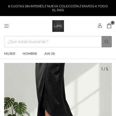
6 CUOTAS SIN INTERÉS // NUEVA COLECCIÓN // ENVÍOS A TODO
EL PAÍS
0
MUJER
HOMBRE
AW 26
1
/
5