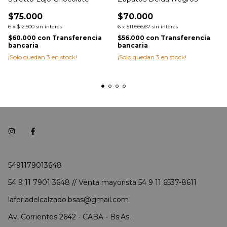
$75.000
$70.000
6
x
$12.500
sin interés
6
x
$11.666,67
sin interés
$60.000
con
Transferencia
$56.000
con
Transferencia
bancaria
bancaria
¡Solo quedan
3
en stock!
¡Solo quedan
3
en stock!
5491179013648
54 9 11 7901 3648 // Venta mayorista 54 9 11 6537-8611
laferiadelcalzado.bsas@gmail.com
Av. Corrientes 2642 - CABA - Bs.As.