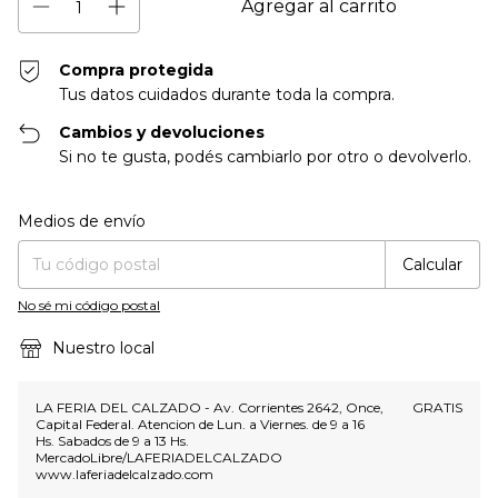
Compra protegida
Tus datos cuidados durante toda la compra.
Cambios y devoluciones
Si no te gusta, podés cambiarlo por otro o devolverlo.
Entregas para el CP:
Cambiar CP
Medios de envío
Calcular
No sé mi código postal
Nuestro local
LA FERIA DEL CALZADO - Av. Corrientes 2642, Once,
GRATIS
Capital Federal. Atencion de Lun. a Viernes. de 9 a 16
Hs. Sabados de 9 a 13 Hs.
MercadoLibre/LAFERIADELCALZADO
www.laferiadelcalzado.com