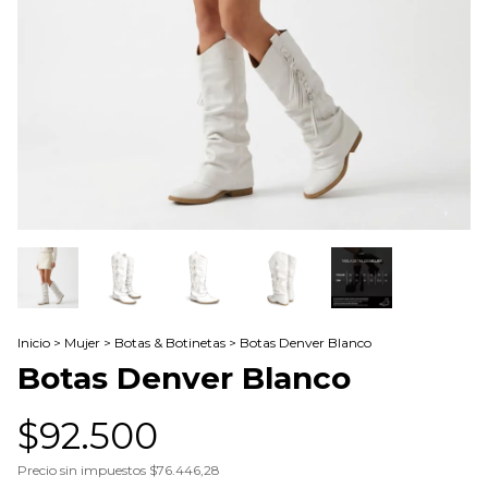
Inicio
>
Mujer
>
Botas & Botinetas
>
Botas Denver Blanco
Botas Denver Blanco
$92.500
Precio sin impuestos
$76.446,28