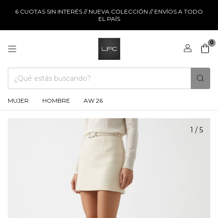
6 CUOTAS SIN INTERÉS // NUEVA COLECCIÓN // ENVÍOS A TODO
EL PAÍS
0
MUJER
HOMBRE
AW 26
1
/
5