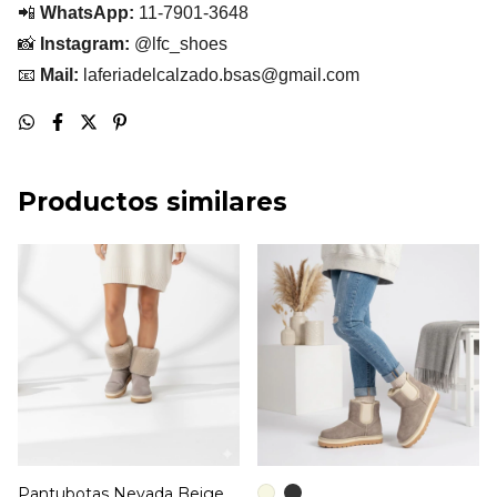
📲
WhatsApp:
11-7901-3648
📸
Instagram:
@lfc_shoes
📧
Mail:
laferiadelcalzado.bsas@gmail.com
Productos similares
Pantubotas Nevada Beige