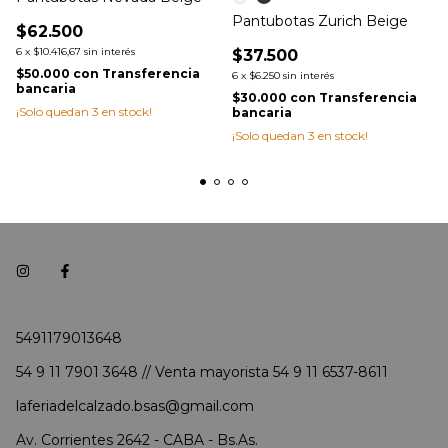
Pantubotas Zurich Beige
$62.500
6
x
$10.416,67
sin interés
$37.500
$50.000
con
Transferencia
6
x
$6.250
sin interés
bancaria
$30.000
con
Transferencia
¡Solo quedan
3
en stock!
bancaria
¡Solo quedan
3
en stock!
5491179013648
54 9 11 7901 3648 // Venta mayorista 54 9 11 6537-8611
laferiadelcalzado.bsas@gmail.com
Av. Corrientes 2642 - CABA - Bs.As.