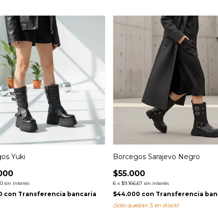
os Yuki
Borcegos Sarajevo Negro
000
$55.000
00
sin interés
6
x
$9.166,67
sin interés
0
con
Transferencia bancaria
$44.000
con
Transferencia ban
¡Solo quedan
3
en stock!