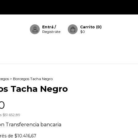
Entrá
/
Carrito
(
0
)
Registráte
$0
cegos
>
Borcegos Tacha Negro
os Tacha Negro
0
os
$51.652,89
on
Transferencia bancaria
erés de
$10.416,67