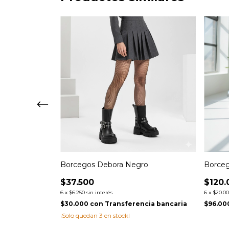
Borcegos Debora Negro
Borceg
$37.500
$120.
6
x
$6.250
sin interés
6
x
$20.0
cia bancaria
$30.000
con
Transferencia bancaria
$96.00
¡Solo quedan
3
en stock!