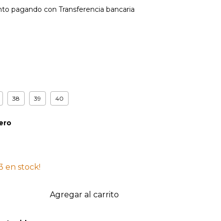
nto
pagando con Transferencia bancaria
38
39
40
ero
3
en stock!