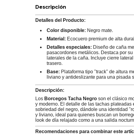
Descripción
Detalles del Producto:
Color disponible:
Negro mate.
Material:
Ecocuero premium de alta durab
Detalles especiales:
Diseño de caña med
pasacordones metálicos. Destaca por su a
laterales de la caña. Incluye cierre latera
trasero.
Base:
Plataforma tipo "track" de altura 
liviano y antideslizante para una pisada 
Descripción:
Los
Borcegos Tacha Negro
son el clásico mo
y moderno. El detalle de las tachas plateadas e
sobriedad del negro, dándole una identidad "r
y liviano, ideal para quienes buscan un borre
look de día relajado como a una salida noctur
Recomendaciones para combinar este artíc