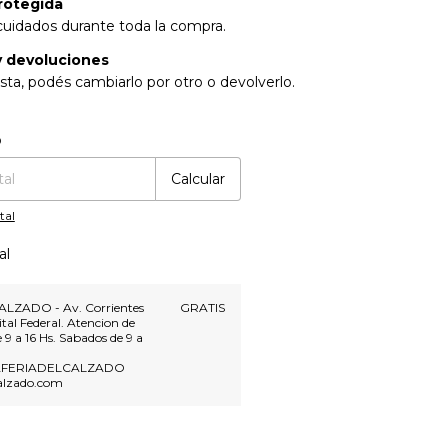
rotegida
cuidados durante toda la compra.
 devoluciones
sta, podés cambiarlo por otro o devolverlo.
:
Cambiar CP
o
Calcular
tal
al
ALZADO - Av. Corrientes
GRATIS
tal Federal. Atencion de
e 9 a 16 Hs. Sabados de 9 a
LAFERIADELCALZADO
alzado.com