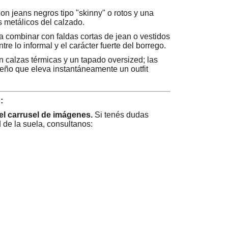
n jeans negros tipo "skinny" o rotos y una
s metálicos del calzado.
a combinar con faldas cortas de jean o vestidos
ntre lo informal y el carácter fuerte del borrego.
 calzas térmicas y un tapado oversized; las
seño que eleva instantáneamente un outfit
:
del carrusel de imágenes.
Si tenés dudas
d de la suela, consultanos: