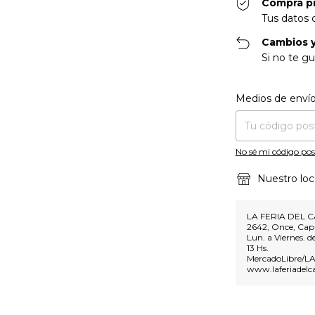
Compra p
Tus datos 
Cambios y
Si no te gu
Entregas para el CP
Medios de enví
No sé mi código pos
Nuestro loc
LA FERIA DEL C
2642, Once, Capi
Lun. a Viernes. d
13 Hs.
MercadoLibre/
www.laferiadelc