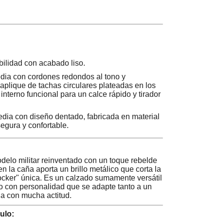
ilidad con acabado liso.
ia con cordones redondos al tono y
plique de tachas circulares plateadas en los
l interno funcional para un calce rápido y tirador
media con diseño dentado, fabricada en material
segura y confortable.
delo militar reinventado con un toque rebelde
n la caña aporta un brillo metálico que corta la
ocker" única. Es un calzado sumamente versátil
go con personalidad que se adapte tanto a un
na con mucha actitud.
ulo: