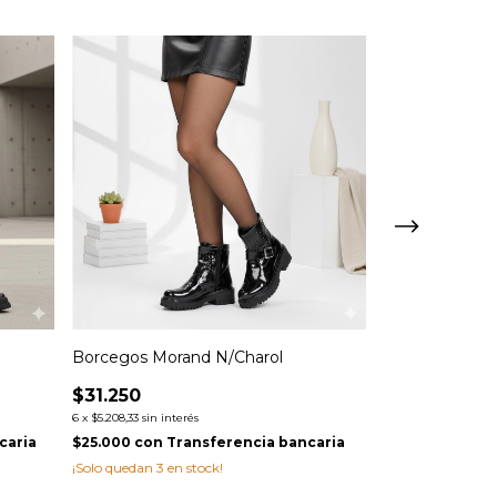
Borcegos Morand N/Charol
Borcegos Val
$31.250
$62.500
6
x
$5.208,33
sin interés
6
x
$10.416,67
sin int
caria
$25.000
con
Transferencia bancaria
$50.000
con
Tr
¡Solo quedan
3
en stock!
¡Solo quedan
3
en 