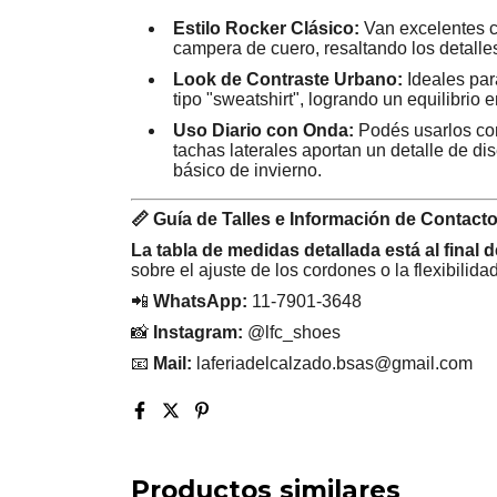
Estilo Rocker Clásico:
Van excelentes co
campera de cuero, resaltando los detalle
Look de Contraste Urbano:
Ideales par
tipo "sweatshirt", logrando un equilibrio e
Uso Diario con Onda:
Podés usarlos con
tachas laterales aportan un detalle de di
básico de invierno.
📏 Guía de Talles e Información de Contacto
La tabla de medidas detallada está al final 
sobre el ajuste de los cordones o la flexibilida
📲
WhatsApp:
11-7901-3648
📸
Instagram:
@lfc_shoes
📧
Mail:
laferiadelcalzado.bsas@gmail.com
Productos similares