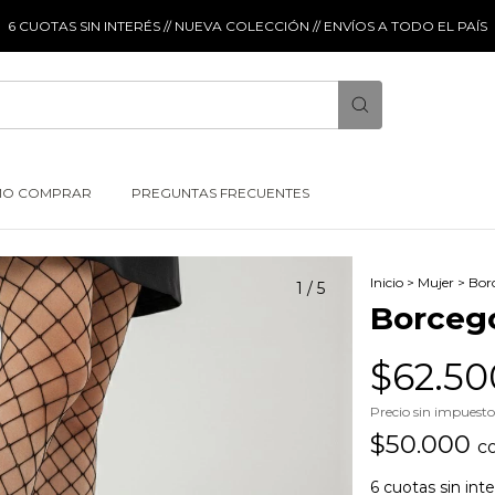
6 CUOTAS SIN INTERÉS // NUEVA COLECCIÓN // ENVÍOS A TODO EL PAÍS
O COMPRAR
PREGUNTAS FRECUENTES
Inicio
>
Mujer
>
Bor
1
/
5
Borceg
$62.50
Precio sin impuest
$50.000
c
6
cuotas sin int