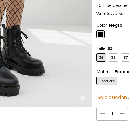
20% de descue
Ver más detalles
Color:
Negro
Talle:
35
35
36
37
Material:
Ecocu
Ecocuero
¡Solo quedan