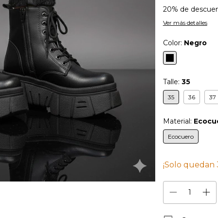
20% de descue
Ver más detalles
Color:
Negro
Talle:
35
35
36
37
Material:
Ecocu
Ecocuero
¡Solo quedan