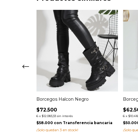
Borcegos Halcon Negro
Borceg
$72.500
$62.5
6
x
$12.083,33
sin interés
6
x
$10.41
cia bancaria
$58.000
con
Transferencia bancaria
$50.00
¡Solo quedan
3
en stock!
¡Solo q