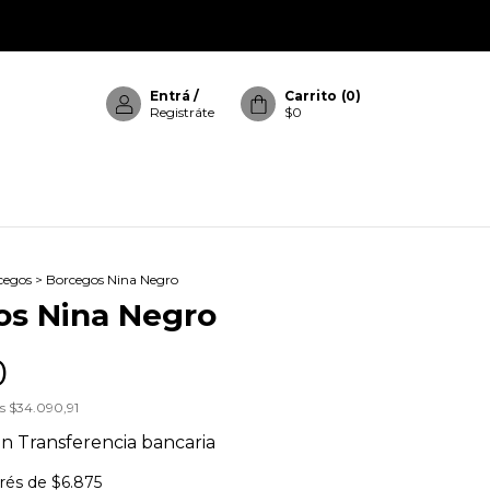
Entrá
/
Carrito
(
0
)
Registráte
$0
cegos
>
Borcegos Nina Negro
os Nina Negro
0
os
$34.090,91
on
Transferencia bancaria
erés de
$6.875