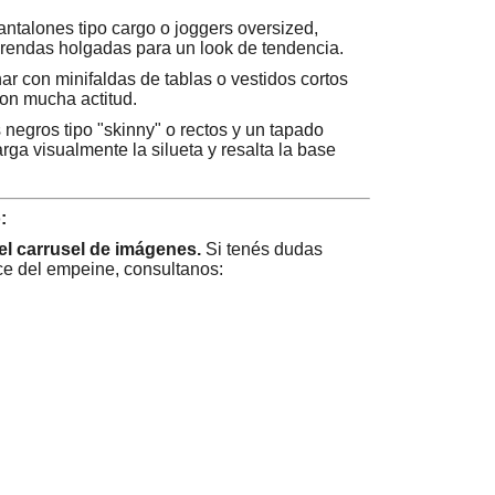
ntalones tipo cargo o joggers oversized,
prendas holgadas para un look de tendencia.
r con minifaldas de tablas o vestidos cortos
 con mucha actitud.
negros tipo "skinny" o rectos y un tapado
rga visualmente la silueta y resalta la base
:
del carrusel de imágenes.
Si tenés dudas
lce del empeine, consultanos: