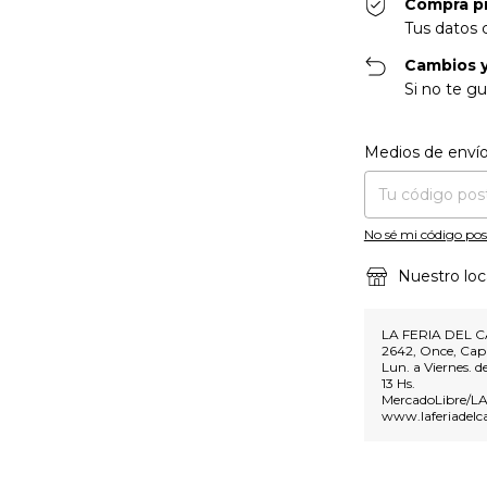
Compra p
Tus datos 
Cambios y
Si no te gu
Entregas para el CP
Medios de enví
No sé mi código pos
Nuestro loc
LA FERIA DEL C
2642, Once, Capi
Lun. a Viernes. d
13 Hs.
MercadoLibre/
www.laferiadelc