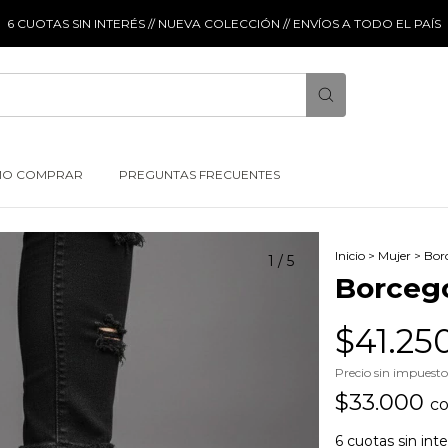
6 CUOTAS SIN INTERÉS // NUEVA COLECCIÓN // ENVÍOS A TODO EL PAÍS
O COMPRAR
PREGUNTAS FRECUENTES
Inicio
>
Mujer
>
Bor
1
/
5
Borceg
$41.25
Precio sin impuest
$33.000
c
6
cuotas sin int