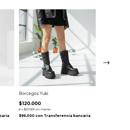
Borcegos Yuki
Borcegos Luc
$120.000
$31.250
6
x
$20.000
sin interés
6
x
$5.208,33
sin inte
caria
$96.000
con
Transferencia bancaria
$25.000
con
Tr
¡Solo quedan
3
en 