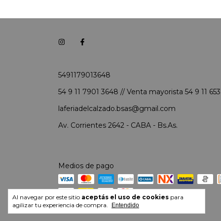
5491179013648
54 9 11 7901 3648 // Venta mayorista 54 9 11 65
laferiadelcalzado.bsas@gmail.com
Av. Corrientes 2642 - CABA - Bs.As.
Medios de pago
Al navegar por este sitio
aceptás el uso de cookies
para
agilizar tu experiencia de compra.
Entendido