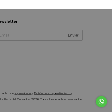
ewsletter
a reclamos
ingresá acá.
/
Botón de arrepentimiento
a Feria del Calzado - 2026. Todos los derechos reservados.