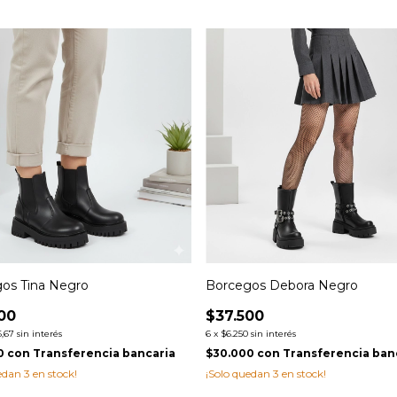
os Tina Negro
Borcegos Debora Negro
00
$37.500
6,67
sin interés
6
x
$6.250
sin interés
0
con
Transferencia bancaria
$30.000
con
Transferencia ban
uedan
3
en stock!
¡Solo quedan
3
en stock!