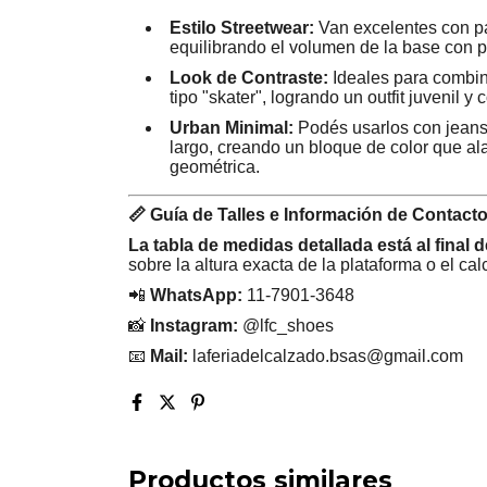
Estilo Streetwear:
Van excelentes con pa
equilibrando el volumen de la base con 
Look de Contraste:
Ideales para combina
tipo "skater", logrando un outfit juvenil y
Urban Minimal:
Podés usarlos con jeans 
largo, creando un bloque de color que ala
geométrica.
📏 Guía de Talles e Información de Contacto
La tabla de medidas detallada está al final 
sobre la altura exacta de la plataforma o el ca
📲
WhatsApp:
11-7901-3648
📸
Instagram:
@lfc_shoes
📧
Mail:
laferiadelcalzado.bsas@gmail.com
Productos similares