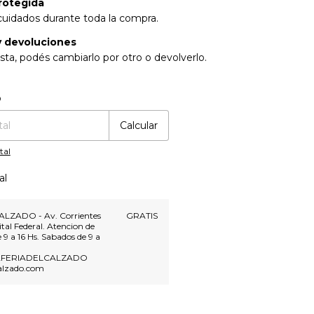
rotegida
cuidados durante toda la compra.
 devoluciones
sta, podés cambiarlo por otro o devolverlo.
:
Cambiar CP
o
Calcular
tal
al
ALZADO - Av. Corrientes
GRATIS
tal Federal. Atencion de
e 9 a 16 Hs. Sabados de 9 a
LAFERIADELCALZADO
alzado.com