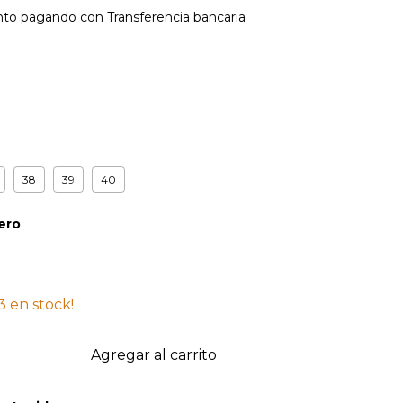
nto
pagando con Transferencia bancaria
38
39
40
ero
3
en stock!