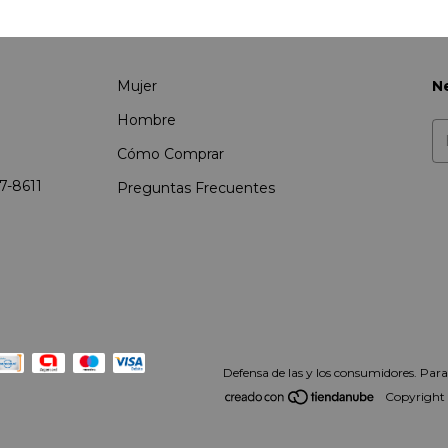
Mujer
N
Hombre
Cómo Comprar
37-8611
Preguntas Frecuentes
Defensa de las y los consumidores. Par
Copyright L